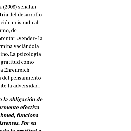
z (2008) señalan
ria del desarrollo
ación más radical
sumo, de
ntentar «vender» la
ermina vaciándola
ino. La psicología
a gratitud como
ra Ehrenreich
a del pensamiento
te la adversidad.
 la obligación de
armente efectiva
Ahmed, funciona
stentes. Por su
ado la gratitud a