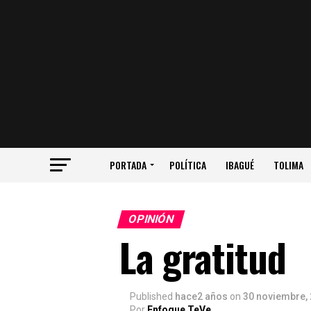
PORTADA
POLÍTICA
IBAGUÉ
TOLIMA
OPINIÓN
La gratitud
Published
hace2 años
on
30 noviembre,
Por
Enfoque TeVe