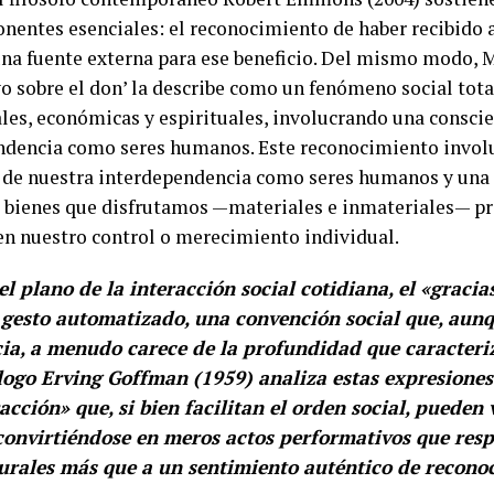
entes esenciales: el reconocimiento de haber recibido a
 una fuente externa para ese beneficio. Del mismo modo,
yo sobre el don’ la describe como un fenómeno social tot
es, económicas y espirituales, involucrando una consci
ndencia como seres humanos. Este reconocimiento invol
 de nuestra interdependencia como seres humanos y una
 bienes que disfrutamos —materiales e inmateriales— p
en nuestro control o merecimiento individual.
el plano de la interacción social cotidiana, el «gracia
 gesto automatizado, una convención social que, aun
ia, a menudo carece de la profundidad que caracteriz
ólogo Erving Goffman (1959) analiza estas expresiones
racción» que, si bien facilitan el orden social, pueden 
 convirtiéndose en meros actos performativos que res
turales más que a un sentimiento auténtico de recono