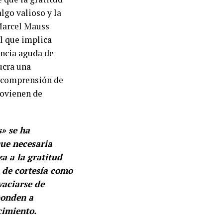
lgo valioso y la
 Marcel Mauss
al que implica
encia aguda de
ucra una
 comprensión de
rovienen de
s» se ha
que necesaria
a a la gratitud
 de cortesía como
vaciarse de
ponden a
cimiento.