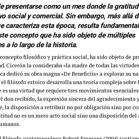
e presentarse como un mes donde la gratitud
o social y comercial. Sin embargo, más allá de
e caracteriza esta época, resulta fundamenta
ste concepto que ha sido objeto de múltiples
s a lo largo de la historia.
concepto filosófico y práctica social, ha sido objeto de p
d. Cicerón la consideraba «la madre de todas las virtude
eca dedicó su obra magna «De Beneficiis» a explorar su na
l filósofo estoico desarrolla una teoría compleja sobre l
es una virtud que requiere tres movimientos esenciales:
 don recibido, la expresión sincera del agradecimiento y
la disposición a retribuir no por obligación sino por co
atitud no es un mero acto social sino una disposición del
humanos.
el filósofo contemporáneo Robert Emmons (2004) sostiene