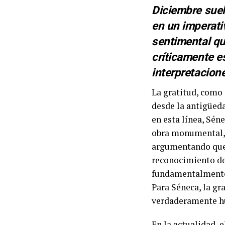
Diciembre suel
en un imperativ
sentimental qu
críticamente e
interpretacione
La gratitud, como 
desde la antigüeda
en esta línea, Sén
obra monumental, e
argumentando que 
reconocimiento del
fundamentalmente, 
Para Séneca, la gr
verdaderamente 
En la actualidad, 