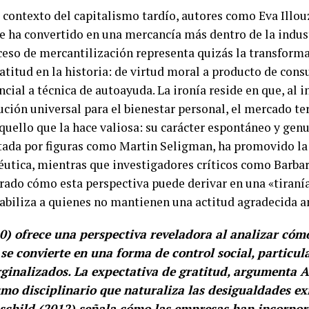
 contexto del capitalismo tardío, autores como Eva Illou
e ha convertido en una mercancía más dentro de la indust
ceso de mercantilización representa quizás la transform
atitud en la historia: de virtud moral a producto de con
ncial a técnica de autoayuda. La ironía reside en que, al i
ción universal para el bienestar personal, el mercado t
uello que la hace valiosa: su carácter espontáneo y genu
ntada por figuras como Martin Seligman, ha promovido l
éutica, mientras que investigadores críticos como Barba
rado cómo esta perspectiva puede derivar en una «tiraní
abiliza a quienes no mantienen una actitud agradecida an
) ofrece una perspectiva reveladora al analizar cómo
se convierte en una forma de control social, particul
ginalizados. La expectativa de gratitud, argumenta 
o disciplinario que naturaliza las desigualdades exi
hschild (2012) señala cómo las empresas han incorpor