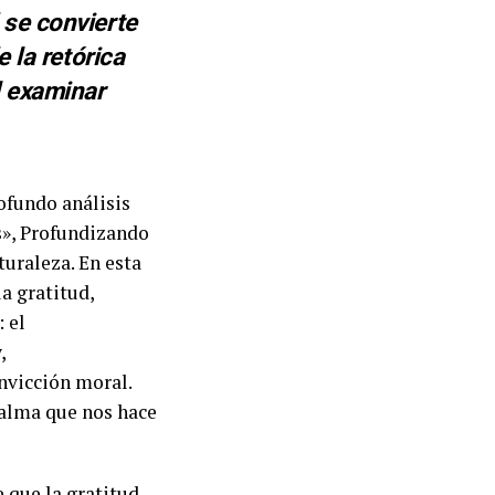
 se convierte
 la retórica
l examinar
rofundo análisis
s», Profundizando
turaleza. En esta
a gratitud,
 el
,
nvicción moral.
 alma que nos hace
 que la gratitud