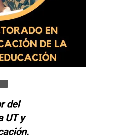
r del
a UT y
cación.