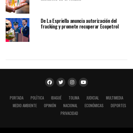
De La Espriella anuncia autorización del
fracking y promete recuperar Ecopetrol
PORTADA
POLÍTICA
IBAGUÉ
TOLIMA
JUDICIAL
MULTIMEDIA
MEDIO AMBIENTE
OPINIÓN
NACIONAL
ECONÓMICAS
DEPORTES
PRIVACIDAD