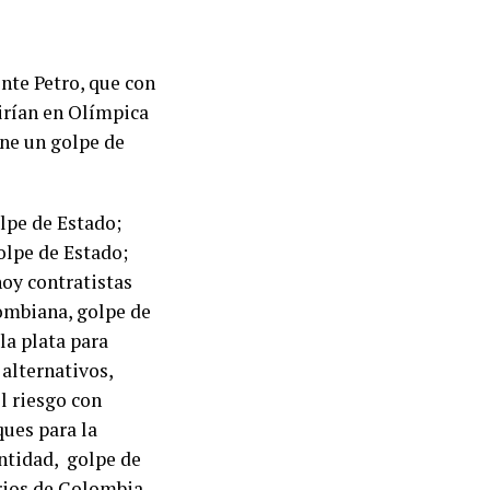
nte Petro, que con
dirían en Olímpica
ene un golpe de
olpe de Estado;
olpe de Estado;
hoy contratistas
lombiana, golpe de
a plata para
 alternativos,
l riesgo con
ques para la
entidad, golpe de
orios de Colombia