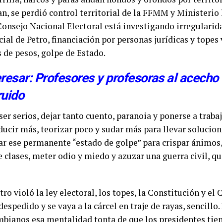
n, se perdió control territorial de la FFMM y Ministerio 
Consejo Nacional Electoral está investigando irregularid
al de Petro, financiación por personas jurídicas y topes
 de pesos, golpe de Estado.
eresar: Profesores y profesoras al acech
ruido
ser serios, dejar tanto cuento, paranoia y ponerse a traba
ucir más, teorizar poco y sudar más para llevar solucion
ar ese permanente “estado de golpe” para crispar ánimos,
 clases, meter odio y miedo y azuzar una guerra civil, que
tro violó la ley electoral, los topes, la Constitución y e
despedido y se vaya a la cárcel en traje de rayas, sencillo
mbianos esa mentalidad tonta de que los presidentes tien