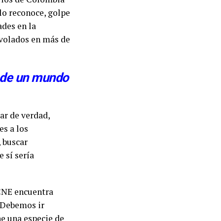
lo reconoce, golpe
ades en la
 volados en más de
o de un mundo
jar de verdad,
es a los
 buscar
 sí sería
l CNE encuentra
. Debemos ir
e una especie de