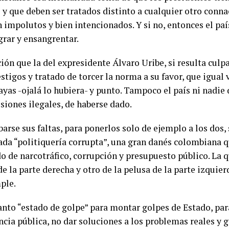
 y que deben ser tratados distinto a cualquier otro conna
n impolutos y bien intencionados. Y si no, entonces el paí
grar y ensangrentar.
ión que la del expresidente Álvaro Uribe, si resulta culpa
tigos y tratado de torcer la norma a su favor, que igual va
ayas -ojalá lo hubiera- y punto. Tampoco el país ni nadie 
isiones ilegales, de haberse dado.
se sus faltas, para ponerlos solo de ejemplo a los dos, 
da “politiquería corrupta”, una gran danés colombiana q
 de narcotráfico, corrupción y presupuesto público. La q
de la parte derecha y otro de la pelusa de la parte izquie
ple.
nto “estado de golpe” para montar golpes de Estado, para
encia pública, no dar soluciones a los problemas reales y 