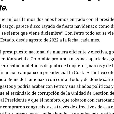
e.
ue en los últimos dos años hemos entrado con el preside
l cargo, parece disco rayado de fiesta navideña; o como 
se siente que viene diciembre”. Con Petro todo es: se vi
 Estado, desde agosto de 2022 a la fecha, cada mes.
l presupuesto nacional de manera eficiente y efectiva, g
versión social a Colombia profunda ni zonas apartadas, g
ecer recibió maletadas de plata de traquetos, narcos y de 
financiar campaña en presidencial la Costa Atlántica co
do Bennedeti amenaza con contar todo y de donde salió l
astos y podría acabar con Petro y sus aliados políticos y
ue el escándalo de corrupción de la Unidad de Gestión de
al Presidente y que él nombró, que robaron con carrotan
er compraron congresistas, a través de directivos de esa 
rrilla, narcos y paras andan hondos y orondos por territ