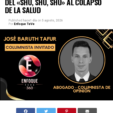
DEL «SHU, SHU, SHU» AL COLAPSO
DE LA SALUD
Published
hace1 día
on
5 agosto, 2026
Por
Enfoque TeVe