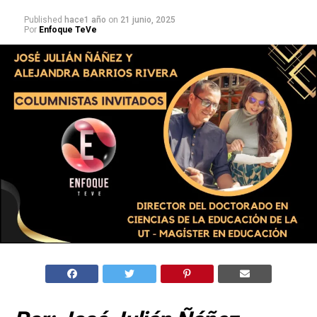
Published
hace1 año
on
21 junio, 2025
Por
Enfoque TeVe