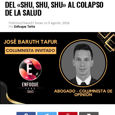
DEL «SHU, SHU, SHU» AL COLAPSO
DE LA SALUD
Published
hace21 horas
on
5 agosto, 2026
Por
Enfoque TeVe