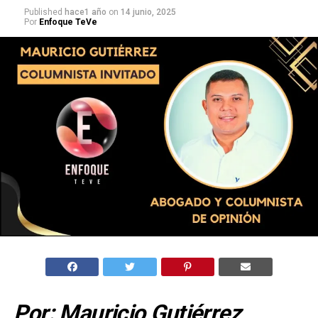
Published
hace1 año
on
14 junio, 2025
Por
Enfoque TeVe
Por: Mauricio Gutiérrez