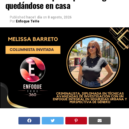
quedándose en casa
Published
hace1 día
on
8 agosto, 2026
Por
Enfoque TeVe