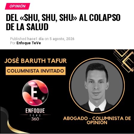
OPINIÓN
DEL «SHU, SHU, SHU» AL COLAPSO
DE LA SALUD
Published
hace1 día
on
5 agosto, 2026
Por
Enfoque TeVe