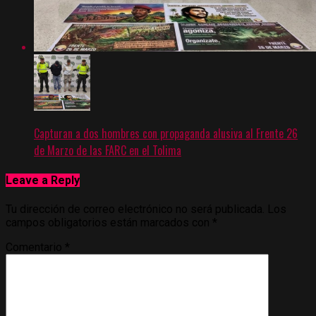
Capturan a dos hombres con propaganda alusiva al Frente 26
de Marzo de las FARC en el Tolima
Leave a Reply
Tu dirección de correo electrónico no será publicada.
Los
campos obligatorios están marcados con
*
Comentario
*