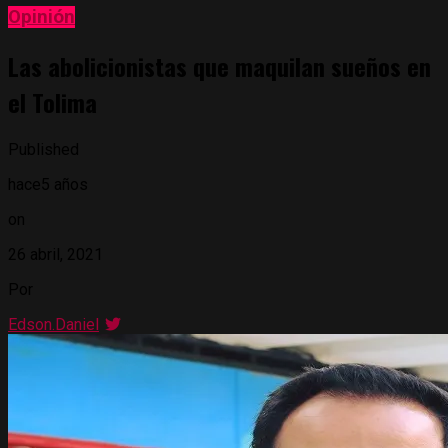
Opinión
Las abolicionistas que maquilan sueños en
el Tolima
Published
hace5 años
on
26 abril, 2021
Por
Edson.Daniel