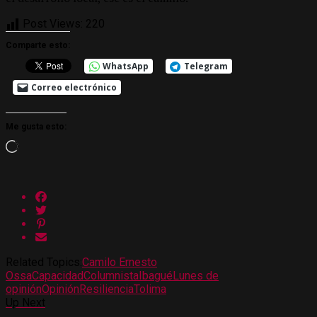
Post Views:
220
Comparte esto:
WhatsApp
Telegram
Correo electrónico
Me gusta esto:
Cargando...
Related Topics:
Camilo Ernesto
Ossa
Capacidad
Columnista
Ibagué
Lunes de
opinión
Opinión
Resiliencia
Tolima
Up Next