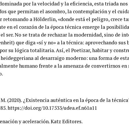
dominada por la velocidad y la eficiencia, esta triada nos
os que permitan el asombro, la contemplación y el cui
 retomando a Hölderlin, «donde está el peligro, crece t
te en el corazón de la época técnica emerge la posibilid
el ser. No se trata de rechazar la modernidad, sino de in
nheit) que diga «sí y no» a la técnica: aprovechando sus b
r su lógica totalitaria. Así, el Poetizar, habitar y const
 heideggeriana al desarraigo moderno: una forma de est
ialmente humano frente a la amenaza de convertirnos en
o.
M. (2020). ¿Existencia auténtica en la época de la técnic
185. https://doi.org/10.17533/udea.ef.n61a11
ienación y aceleración. Katz Editores.