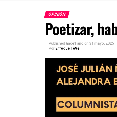
OPINIÓN
Poetizar, hab
Published
hace1 año
on
31 mayo, 2025
Por
Enfoque TeVe