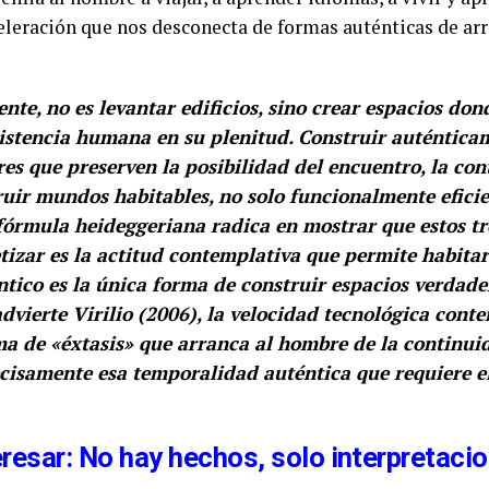
eleración que nos desconecta de formas auténticas de ar
ente, no es levantar edificios, sino crear espacios do
xistencia humana en su plenitud. Construir auténticam
es que preserven la posibilidad del encuentro, la con
ruir mundos habitables, no solo funcionalmente eficie
 fórmula heideggeriana radica en mostrar que estos t
tizar es la actitud contemplativa que permite habita
éntico es la única forma de construir espacios verdad
vierte Virilio (2006), la velocidad tecnológica con
a de «éxtasis» que arranca al hombre de la continui
cisamente esa temporalidad auténtica que requiere e
eresar: No hay hechos, solo interpretaci