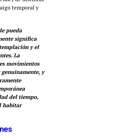
raigo temporal y
nde pueda
ente significa
templación y el
ntes. La
res movimientos
r genuinamente, y
eramente
temporánea
dad del tiempo,
l habitar
ones