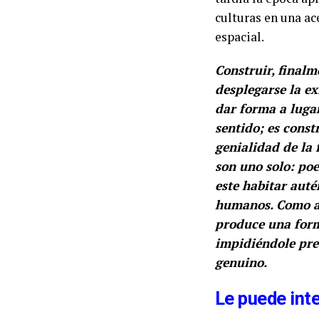
culturas en una ac
espacial.
Construir, finalm
desplegarse la e
dar forma a lugar
sentido; es const
genialidad de la
son uno solo: poe
este habitar aut
humanos. Como ad
produce una form
impidiéndole pre
genuino.
Le puede int