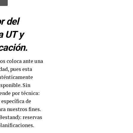
r del
a UT y
cación.
nos coloca ante una
dad, pues esta
auténticamente
sponible. Sin
ende por técnica:
 específica de
ra nuestros fines.
Bestand): reservas
lanificaciones.