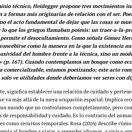
minio técnico, Heidegger propone tres movimientos i
 a formas más originarias de relación con el ser. Poe
sino el acto fundamental de dejar que las cosas se mue
 lo que los griegos llamaban poiesis: un traer-a-la-p
 permite el desocultamiento. Como señala Gómez Herr
concebirse como la manera en la que la existencia aut
asividad del hombre frente a la técnica, sino un mod
r» (p. 167). Cuando contemplamos un bosque como eco
 comercializable, estamos poetizando; este acto romp
 solo ve utilidades donde deberíamos ver seres con d
rte, significa establecer una relación de cuidado y perten
ue va más allá de la mera ocupación espacial. Implica r
n un mundo que no controlamos completamente, pero con
os de responsabilidad y cuidado. Es lo contrario del no
ares como recursos temporales. Rosa (2016) describe cóm
remia al hombre a viajar, a aprender idiomas, a vivir y ap