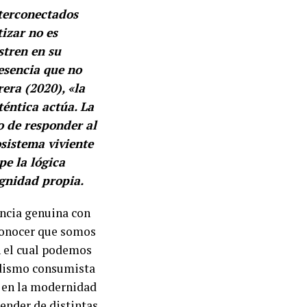
nterconectados
tizar no es
stren en su
resencia que no
era (2020), «la
éntica actúa. La
o de responder al
sistema viviente
e la lógica
ignidad propia.
encia genuina con
econocer que somos
 el cual podemos
madismo consumista
o en la modernidad
render de distintas