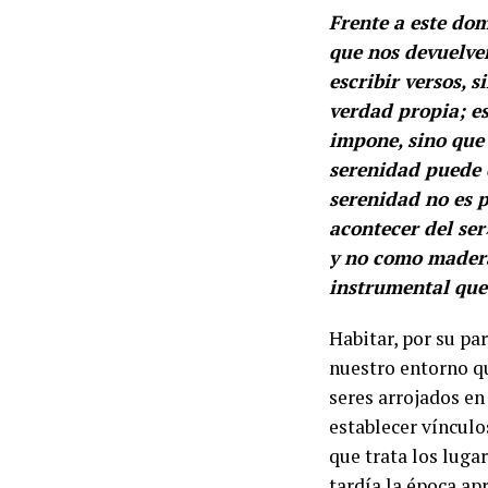
Frente a este do
que nos devuelven
escribir versos, 
verdad propia; es
impone, sino que
serenidad puede 
serenidad no es p
acontecer del se
y no como madera
instrumental que
Habitar, por su pa
nuestro entorno q
seres arrojados e
establecer víncul
que trata los lug
tardía la época ap