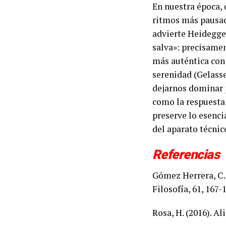
En nuestra época, 
ritmos más pausad
advierte Heidegger
salva»: precisamen
más auténtica con 
serenidad (Gelasse
dejarnos dominar po
como la respuesta
preserve lo esenc
del aparato técnic
Referencias
Gómez Herrera, C. 
Filosofía, 61, 167-
Rosa, H. (2016). Al