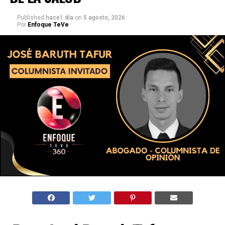
Published
hace1 día
on
5 agosto, 2026
Por
Enfoque TeVe