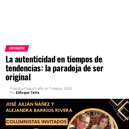
OPINIÓN
La autenticidad en tiempos de
tendencias: la paradoja de ser
original
Published
hace1 año
on
7 marzo, 2025
Por
Enfoque TeVe