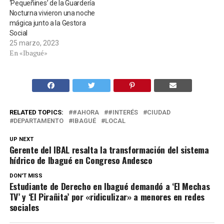
‘Pequeñines’ de la Guardería
Nocturna vivieron una noche
mágica junto a la Gestora
Social
25 marzo, 2023
En «Ibagué»
RELATED TOPICS:
#AHORA
#INTERÉS
CIUDAD
DEPARTAMENTO
IBAGUÉ
LOCAL
UP NEXT
Gerente del IBAL resalta la transformación del sistema
hídrico de Ibagué en Congreso Andesco
DON'T MISS
Estudiante de Derecho en Ibagué demandó a ‘El Mechas
TV’ y ‘El Pirañita’ por «ridiculizar» a menores en redes
sociales