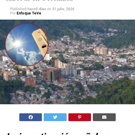
Published
hace5 días
on
31 julio, 2026
Por
Enfoque TeVe