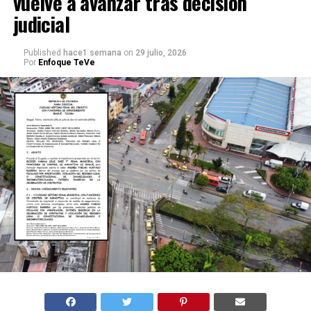
vuelve a avanzar tras decisión
judicial
Published
hace1 semana
on
29 julio, 2026
Por
Enfoque TeVe