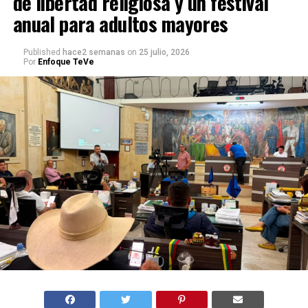
de libertad religiosa y un festival
anual para adultos mayores
Published
hace2 semanas
on
25 julio, 2026
Por
Enfoque TeVe