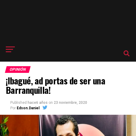
OPINIÓN
¡Ibagué, ad portas de ser una
Barranquilla!
Published
hace6 años
on
23 noviembre, 2020
Por
Edson.Daniel