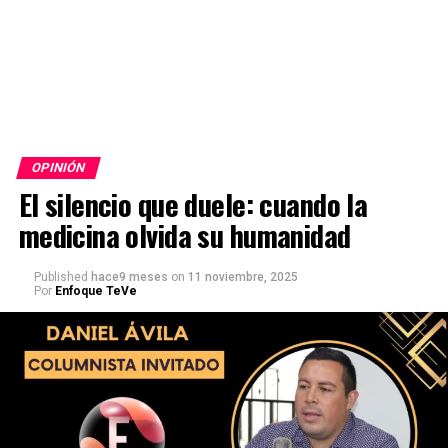
OPINIÓN
El silencio que duele: cuando la
medicina olvida su humanidad
Published
hace9 meses
on
11 noviembre, 2025
Por
Enfoque TeVe