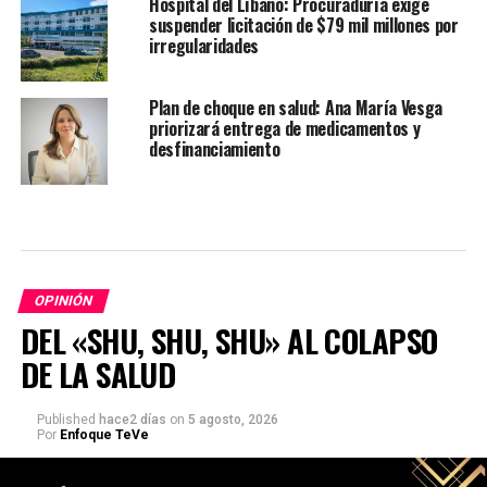
Hospital del Líbano: Procuraduría exige
suspender licitación de $79 mil millones por
irregularidades
Plan de choque en salud: Ana María Vesga
priorizará entrega de medicamentos y
desfinanciamiento
OPINIÓN
DEL «SHU, SHU, SHU» AL COLAPSO
DE LA SALUD
Published
hace2 días
on
5 agosto, 2026
Por
Enfoque TeVe