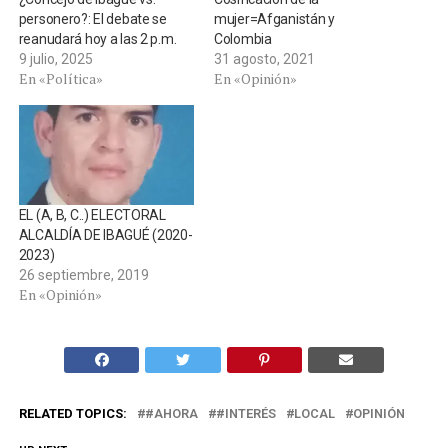
personero?: El debate se
mujer=Afganistán y
reanudará hoy a las 2 p.m.
Colombia
9 julio, 2025
31 agosto, 2021
En «Política»
En «Opinión»
EL (A, B, C..) ELECTORAL
ALCALDÍA DE IBAGUÉ (2020-
2023)
26 septiembre, 2019
En «Opinión»
RELATED TOPICS:
#AHORA
#INTERÉS
LOCAL
OPINIÓN