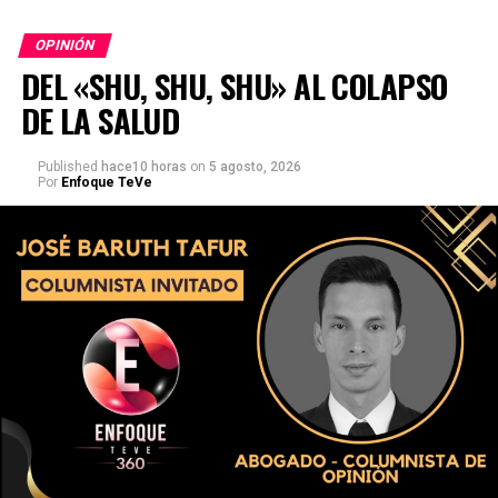
OPINIÓN
DEL «SHU, SHU, SHU» AL COLAPSO
DE LA SALUD
Published
hace10 horas
on
5 agosto, 2026
Por
Enfoque TeVe