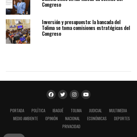
Congreso
Inversión y presupuesto: la bancada del
Tolima se toma comisiones estratégicas del
Congreso
PORTADA
POLÍTICA
IBAGUÉ
TOLIMA
JUDICIAL
MULTIMEDIA
MEDIO AMBIENTE
OPINIÓN
NACIONAL
ECONÓMICAS
DEPORTES
PRIVACIDAD