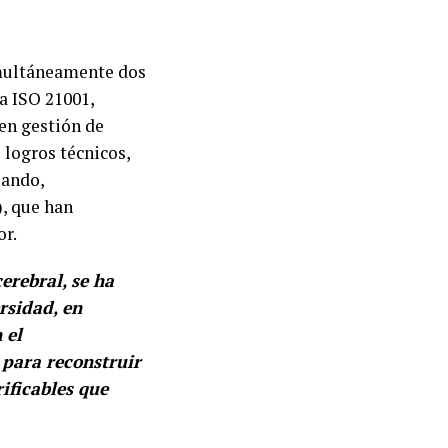
imultáneamente dos
la ISO 21001,
 en gestión de
 logros técnicos,
lando,
), que han
or.
erebral, se ha
rsidad, en
 el
para reconstruir
ificables que