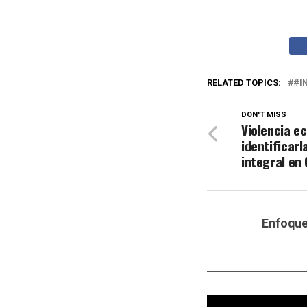
RELATED TOPICS:
#I
DON'T MISS
Violencia e
identificarl
integral en
Enfoqu