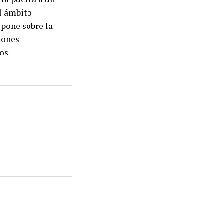
el ámbito
 pone sobre la
iones
os.