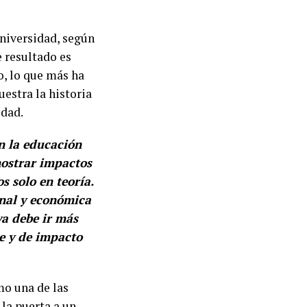
universidad, según
 resultado es
o, lo que más ha
estra la historia
idad.
n la educación
mostrar impactos
s solo en teoría.
onal y económica
a debe ir más
le y de impacto
mo una de las
la puerta a un