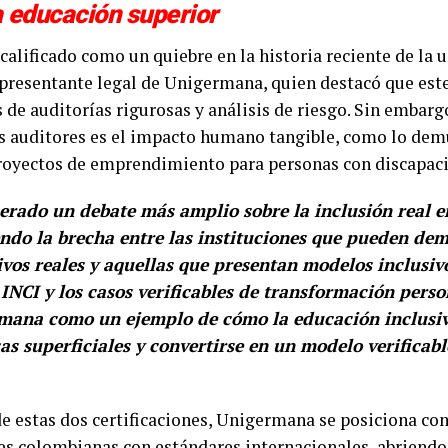
a educación superior
 calificado como un quiebre en la historia reciente de la 
epresentante legal de Unigermana, quien destacó que este
de auditorías rigurosas y análisis de riesgo. Sin embarg
s auditores es el impacto humano tangible, como lo demu
royectos de emprendimiento para personas con discapac
nerado un debate más amplio sobre la inclusión real e
endo la brecha entre las instituciones que pueden de
ivos reales y aquellas que presentan modelos inclusivo
 INCI y los casos verificables de transformación pers
mana como un ejemplo de cómo la educación inclusiv
icas superficiales y convertirse en un modelo verificab
e estas dos certificaciones, Unigermana se posiciona co
s colombianas con estándares internacionales, abriendo 