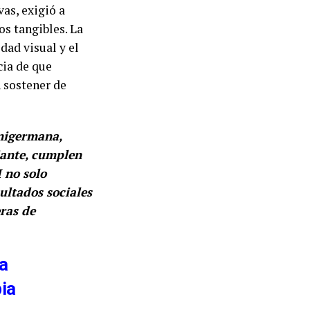
as, exigió a
os tangibles. La
dad visual y el
ia de que
 sostener de
Unigermana,
iante, cumplen
 no solo
ultados sociales
eras de
ra
bia