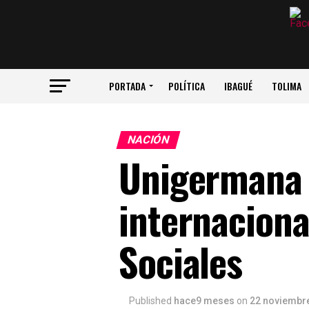
PORTADA
POLÍTICA
IBAGUÉ
TOLIMA
NACIÓN
Unigermana o
internaciona
Sociales
Published
hace9 meses
on
22 noviembre