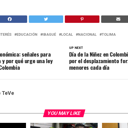
NTERÉS
EDUCACIÓN
IBAGUÉ
LOCAL
NACIONAL
TOLIMA
UP NEXT
conómica: señales para
Día de la Niñez en Colom
a y por qué urge una ley
por el desplazamiento fo
 Colombia
menores cada día
e TeVe
YOU MAY LIKE