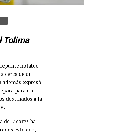
l Tolima
 repunte notable
 a cerca de un
en además expresó
repara para un
os destinados a la
te.
a de Licores ha
rados este año,