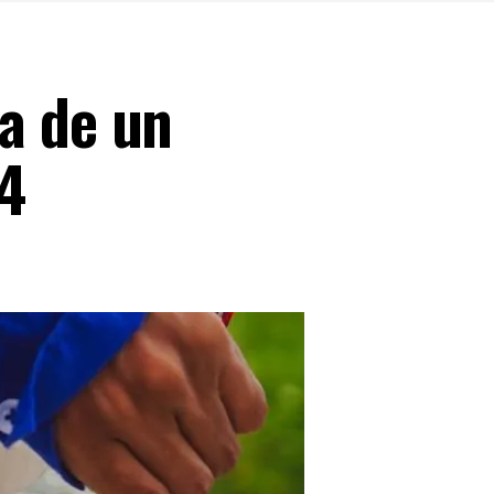
a de un
24