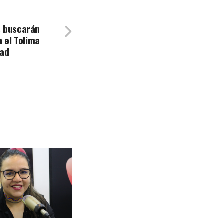
s buscarán
n el Tolima
dad