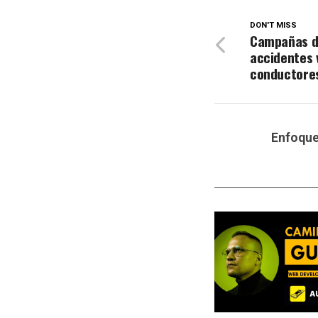
DON'T MISS
Campañas d
accidentes 
conductores
Enfoqu