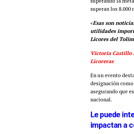
superando la meta 
superan los 8.000 
«
Esas son notici
utilidades import
Licores del Toli
Victoria Castillo
Licoreras
En un evento desta
designación como 
asegurando que es
nacional.
Le puede int
impactan a c