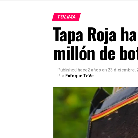
TOLIMA
Tapa Roja ha
millón de bo
Published
hace2 años
on
23 diciembre, 
Por
Enfoque TeVe