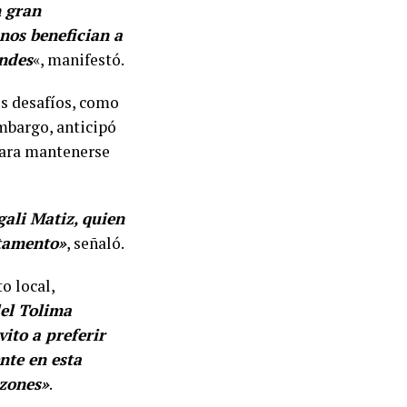
n gran
nos benefician a
andes
«, manifestó.
os desafíos, como
mbargo, anticipó
 para mantenerse
ali Matiz, quien
rtamento»
, señaló.
o local,
del Tolima
ito a preferir
nte en esta
azones»
.