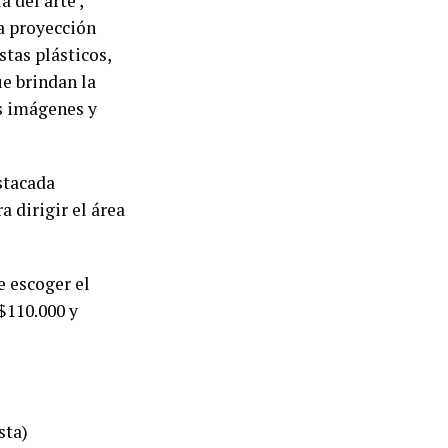
 del arte ,
la proyección
stas plásticos,
e brindan la
es imágenes y
stacada
a dirigir el área
e escoger el
$110.000 y
sta)