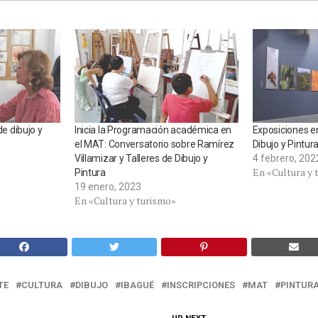
de dibujo y
Inicia la Programación académica en
Exposiciones en
el MAT: Conversatorio sobre Ramírez
Dibujo y Pintur
Villamizar y Talleres de Dibujo y
4 febrero, 202
En «Cultura y 
Pintura
19 enero, 2023
En «Cultura y turismo»
TE
CULTURA
DIBUJO
IBAGUÉ
INSCRIPCIONES
MAT
PINTUR