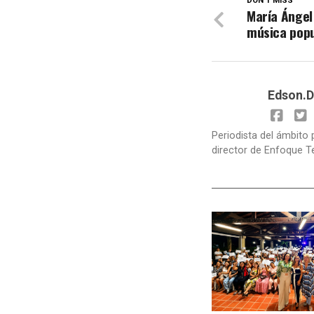
DON'T MISS
María Ángel
música popu
Edson.D
Periodista del ámbito 
director de Enfoque T