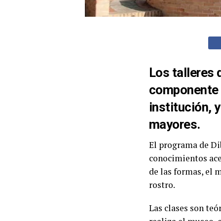
Los talleres 
componente en
institución, 
mayores.
El programa de Dib
conocimientos acer
de las formas, el m
rostro.
Las clases son teó