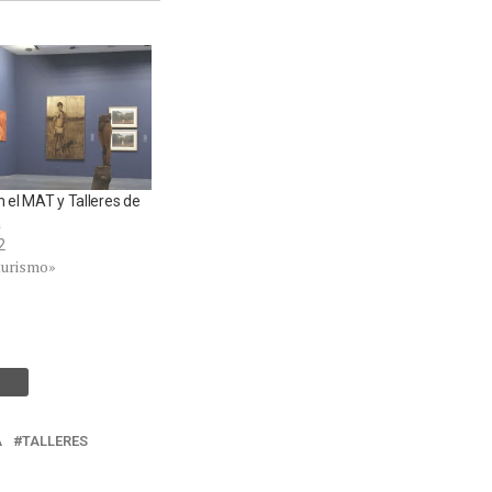
 el MAT y Talleres de
a
2
turismo»
A
TALLERES