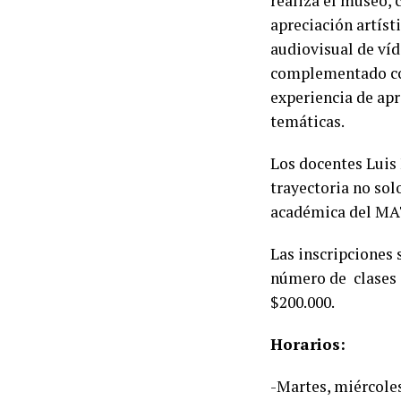
realiza el museo, c
apreciación artísti
audiovisual de víd
complementado con
experiencia de apre
temáticas.
Los docentes Luis
trayectoria no solo
académica del MA
Las inscripciones 
número de clases q
$200.000.
Horarios:
-Martes, miércoles,