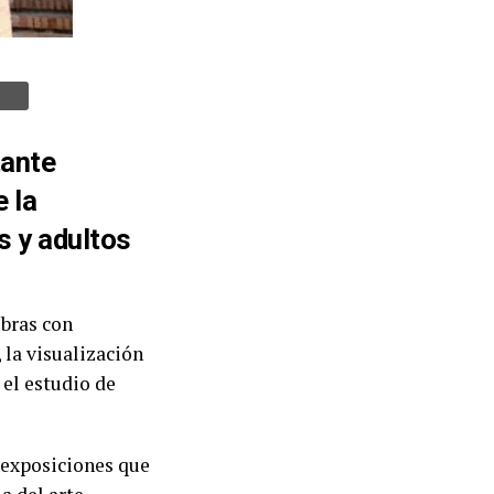
tante
 la
os y adultos
obras con
 la visualización
 el estudio de
s exposiciones que