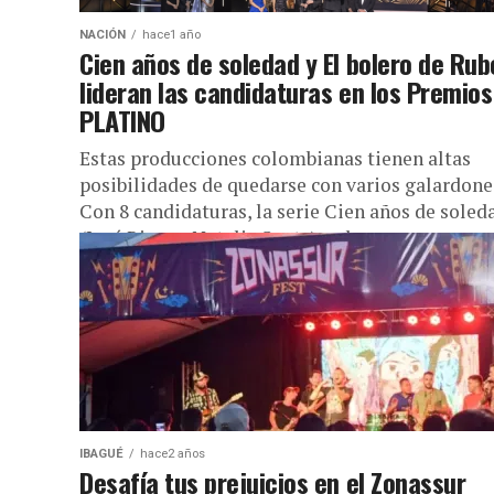
NACIÓN
hace1 año
Cien años de soledad y El bolero de Ru
lideran las candidaturas en los Premios
PLATINO
Estas producciones colombianas tienen altas
posibilidades de quedarse con varios galardone
Con 8 candidaturas, la serie Cien años de soled
(José Rivera, Natalia Santa) es la...
IBAGUÉ
hace2 años
Desafía tus prejuicios en el Zonassur