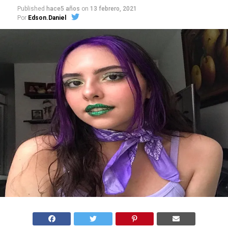
Published
hace5 años
on
13 febrero, 2021
Por
Edson.Daniel