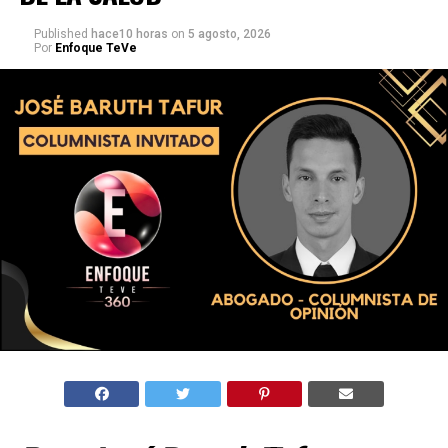
Published
hace10 horas
on
5 agosto, 2026
Por
Enfoque TeVe