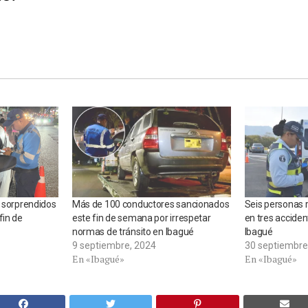
n sorprendidos
Más de 100 conductores sancionados
Seis personas 
fin de
este fin de semana por irrespetar
en tres acciden
normas de tránsito en Ibagué
Ibagué
9 septiembre, 2024
30 septiembre
En «Ibagué»
En «Ibagué»