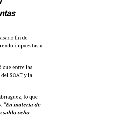
0
ntas
asado fin de
arendo impuestas a
 que entre las
 del SOAT y la
briaguez, lo que
s.
“En materia de
o saldo ocho