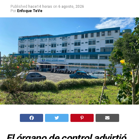
Published
hace14 horas
on
6 agosto, 2026
Por
Enfoque TeVe
El órgano de control advirtió