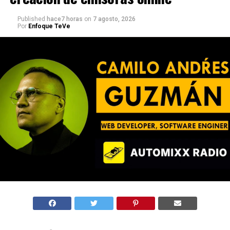
Published
hace7 horas
on
7 agosto, 2026
Por
Enfoque TeVe