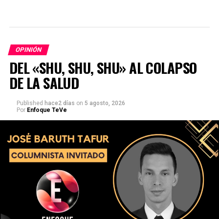
OPINIÓN
DEL «SHU, SHU, SHU» AL COLAPSO
DE LA SALUD
Published
hace2 días
on
5 agosto, 2026
Por
Enfoque TeVe