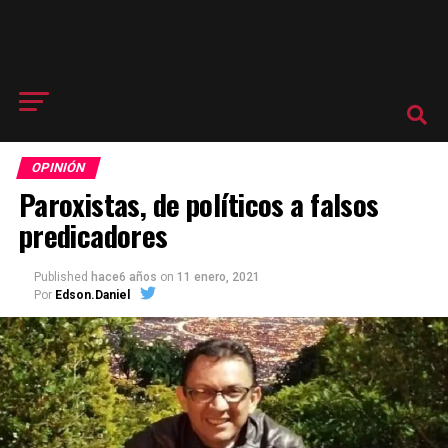
OPINIÓN
Paroxistas, de políticos a falsos
predicadores
Published
hace6 años
on
11 enero, 2021
Por
Edson.Daniel