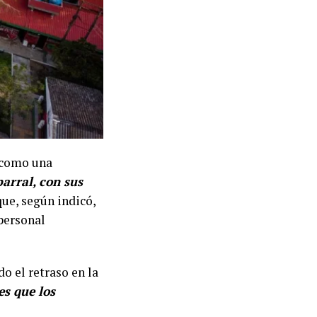
e como una
arral, con sus
 que, según indicó,
personal
do el retraso en la
es que los