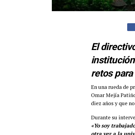
El directi
institució
retos para
En una rueda de pr
Omar Mejía Patiño,
diez años y que no
Durante su interve
«
Yo soy trabajad
otra vez a la uni