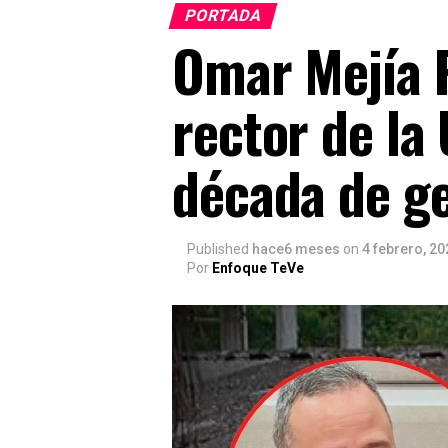
PORTADA
Omar Mejía P
rector de la
década de g
Published
hace6 meses
on
4 febrero, 20
Por
Enfoque TeVe