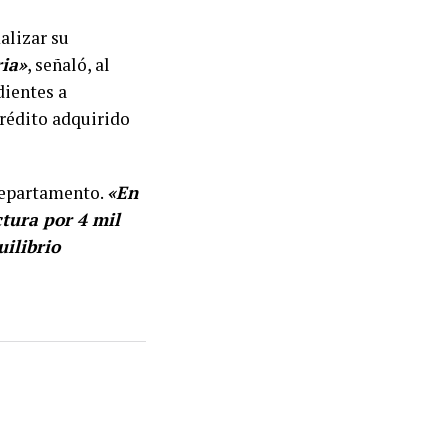
malizar su
ia»
, señaló, al
dientes a
crédito adquirido
departamento.
«En
tura por 4 mil
ilibrio