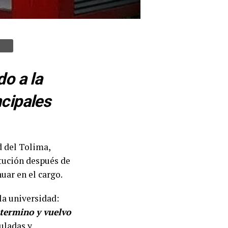
do a la
ncipales
d del Tolima,
itución después de
uar en el cargo.
la universidad:
 termino y vuelvo
uladas y