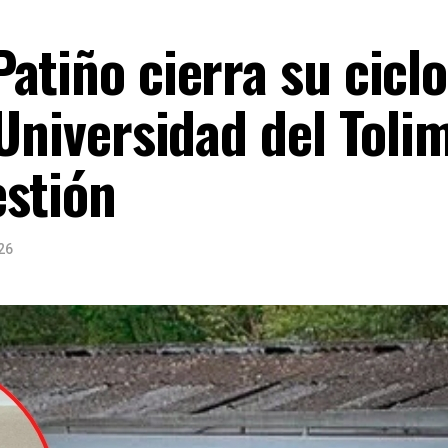
atiño cierra su cicl
 Universidad del Toli
estión
26