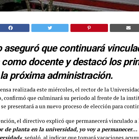
vo aseguró que continuará vincula
n como docente y destacó los pri
 la próxima administración.
ensa realizada este miércoles, el rector de la Universida
 confirmó que culminará su periodo al frente de la inst
 se presentará a un nuevo proceso de elección para contin
nción, el directivo explicó que permanecerá vinculado a 
or de planta en la universidad, yo voy a permanecer…
versidad
«
, señaló, al indicar que tomará vacaciones acum