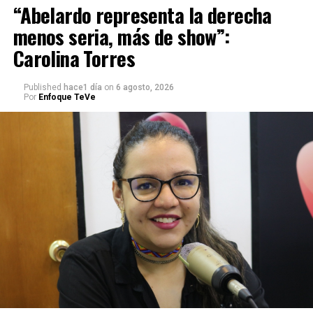
“Abelardo representa la derecha
menos seria, más de show”:
Carolina Torres
Published
hace1 día
on
6 agosto, 2026
Por
Enfoque TeVe