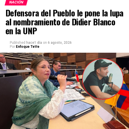
NACIÓN
Defensora del Pueblo le pone la lupa
al nombramiento de Didier Blanco
en la UNP
Published
hace1 día
on
6 agosto, 2026
Por
Enfoque TeVe