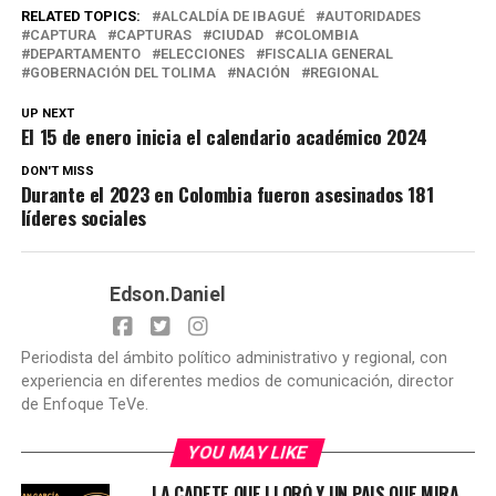
RELATED TOPICS:
ALCALDÍA DE IBAGUÉ
AUTORIDADES
CAPTURA
CAPTURAS
CIUDAD
COLOMBIA
DEPARTAMENTO
ELECCIONES
FISCALIA GENERAL
GOBERNACIÓN DEL TOLIMA
NACIÓN
REGIONAL
UP NEXT
El 15 de enero inicia el calendario académico 2024
DON'T MISS
Durante el 2023 en Colombia fueron asesinados 181
líderes sociales
Edson.Daniel
Periodista del ámbito político administrativo y regional, con
experiencia en diferentes medios de comunicación, director
de Enfoque TeVe.
YOU MAY LIKE
LA CADETE QUE LLORÓ Y UN PAIS QUE MIRA