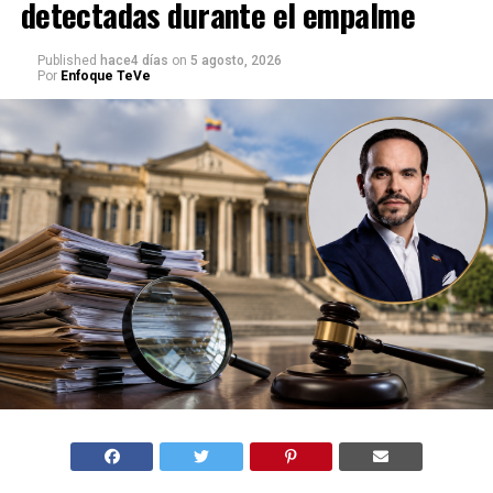
detectadas durante el empalme
Published
hace4 días
on
5 agosto, 2026
Por
Enfoque TeVe