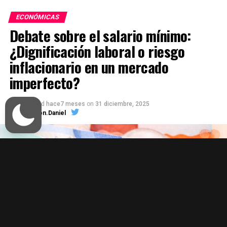
ECONÓMICAS
Debate sobre el salario mínimo:
¿Dignificación laboral o riesgo
inflacionario en un mercado
imperfecto?
Published
hace7 meses
on
31 diciembre, 2025
Por
Edson.Daniel