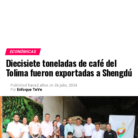
ECONÓMICAS
Diecisiete toneladas de café del
Tolima fueron exportadas a Shengdú
Published
hace2 años
on
26 julio, 2024
Por
Enfoque TeVe