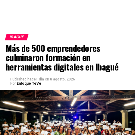
IBAGUÉ
Más de 500 emprendedores
culminaron formación en
herramientas digitales en Ibagué
Published
hace1 día
on
8 agosto, 2026
Por
Enfoque TeVe