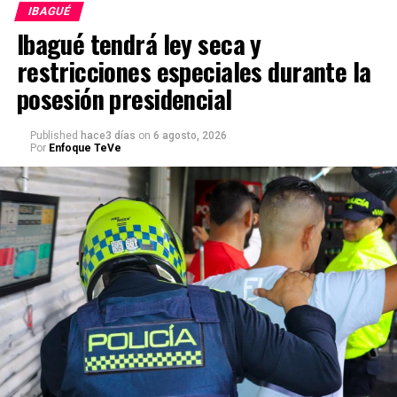
IBAGUÉ
Ibagué tendrá ley seca y
restricciones especiales durante la
posesión presidencial
Published
hace3 días
on
6 agosto, 2026
Por
Enfoque TeVe