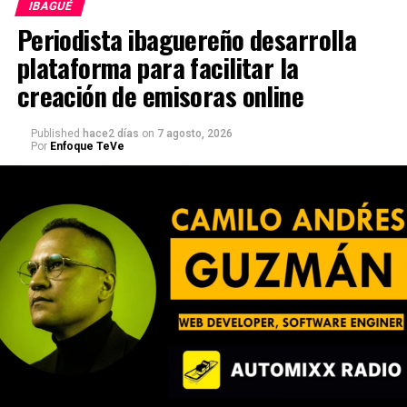
IBAGUÉ
Periodista ibaguereño desarrolla
plataforma para facilitar la
creación de emisoras online
Published
hace2 días
on
7 agosto, 2026
Por
Enfoque TeVe