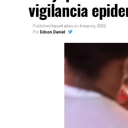
vigilancia epid
Published
hace4 años
on
4 marzo, 2022
Por
Edson.Daniel