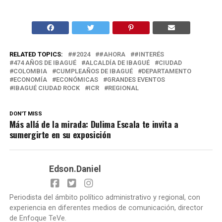
RELATED TOPICS:
#2024
#AHORA
#INTERÉS
474 AÑOS DE IBAGUÉ
ALCALDÍA DE IBAGUÉ
CIUDAD
COLOMBIA
CUMPLEAÑOS DE IBAGUÉ
DEPARTAMENTO
ECONOMÍA
ECONÓMICAS
GRANDES EVENTOS
IBAGUÉ CIUDAD ROCK
ICR
REGIONAL
DON'T MISS
Más allá de la mirada: Dulima Escala te invita a
sumergirte en su exposición
Edson.Daniel
Periodista del ámbito político administrativo y regional, con
experiencia en diferentes medios de comunicación, director
de Enfoque TeVe.