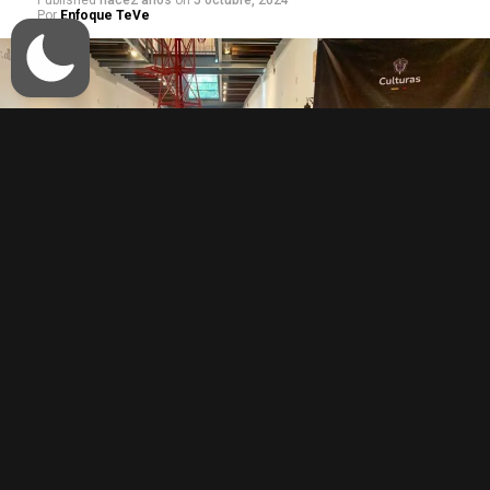
Por
Enfoque TeVe
“Sala interactiva de una