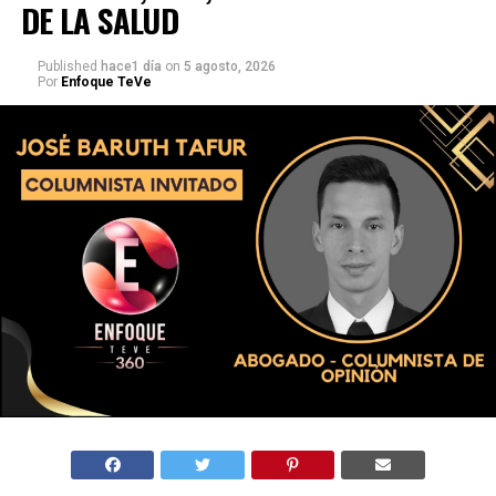
DE LA SALUD
Published
hace1 día
on
5 agosto, 2026
Por
Enfoque TeVe