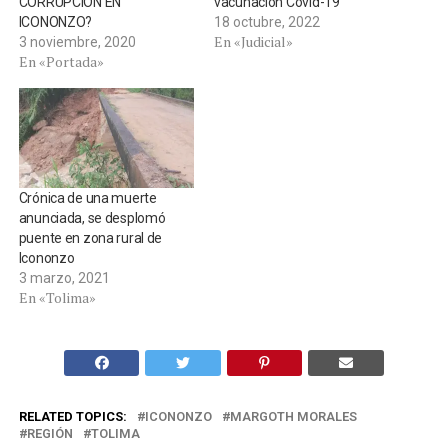
CORRUPCIÓN EN
vacunación Covid-19
ICONONZO?
18 octubre, 2022
En «Judicial»
3 noviembre, 2020
En «Portada»
Crónica de una muerte
anunciada, se desplomó
puente en zona rural de
Icononzo
3 marzo, 2021
En «Tolima»
RELATED TOPICS:
ICONONZO
MARGOTH MORALES
REGIÓN
TOLIMA