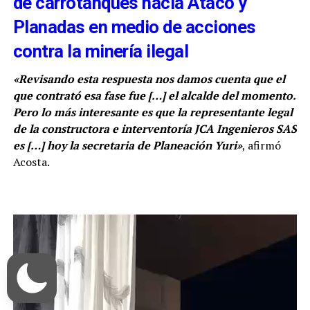
de carrotanques hacia Ataco y
Planadas en medio de acciones
contra la minería ilegal
«Revisando esta respuesta nos damos cuenta que el
que contrató esa fase fue
[…]
el alcalde del momento.
Pero lo más interesante es que la representante legal
de la constructora e interventoría JCA Ingenieros SAS
es
[…]
hoy la secretaria de Planeación Yuri»
, afirmó
Acosta.