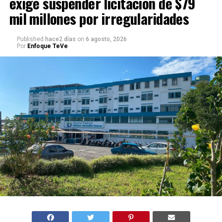
exige suspender licitación de $79
mil millones por irregularidades
Published
hace2 días
on
6 agosto, 2026
Por
Enfoque TeVe