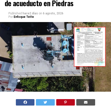
de acueducto en Piedras
Published
hace2 días
on
6 agosto, 2026
Por
Enfoque TeVe