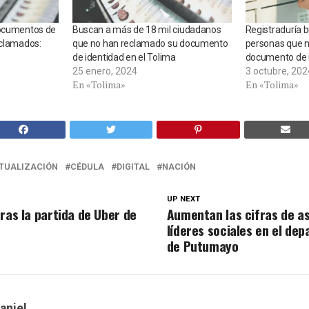
documentos de
Buscan a más de 18 mil ciudadanos
Registraduría 
eclamados:
que no han reclamado su documento
personas que 
de identidad en el Tolima
documento de i
25 enero, 2024
3 octubre, 202
En «Tolima»
En «Tolima»
TUALIZACIÓN
CÉDULA
DIGITAL
NACIÓN
UP NEXT
ras la partida de Uber de
Aumentan las cifras de a
líderes sociales en el de
de Putumayo
aniel