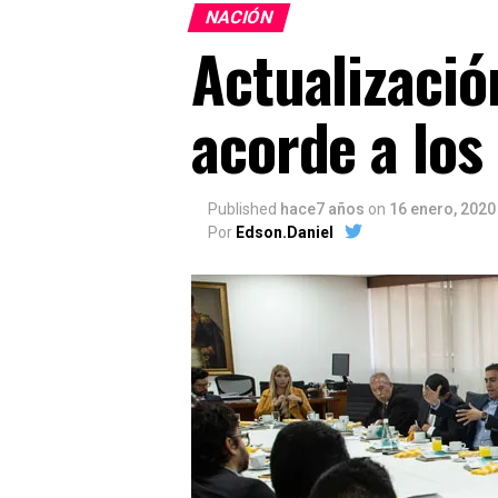
NACIÓN
Actualizació
acorde a los
Published
hace7 años
on
16 enero, 2020
Por
Edson.Daniel