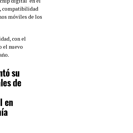
chip digital en el
a, compatibilidad
onos móviles de los
dad, con el
o el nuevo
año.
ntó su
les de
l en
nía