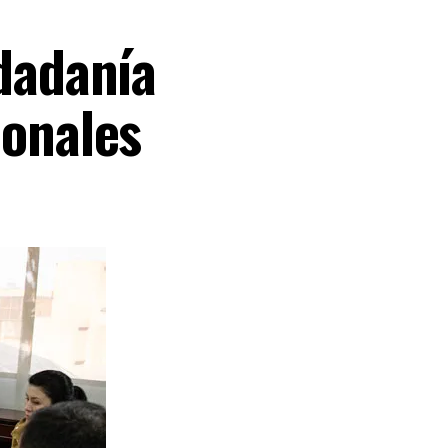
udadanía
ionales