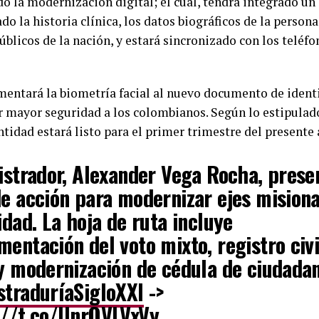
o la modernización digital; el cual, tendrá integrado un 
ado la historia clínica, los datos biográficos de la person
públicos de la nación, y estará sincronizado con los teléf
entará la biometría facial al nuevo documento de identi
r mayor seguridad a los colombianos. Según lo estipulad
idad estará listo para el primer trimestre del presente 
istrador, Alexander Vega Rocha, prese
de acción para modernizar ejes misiona
idad. La hoja de ruta incluye
entación del voto mixto, registro civi
 y modernización de cédula de ciudada
straduríaSigloXXI
->
://t.co/UnrQVLVxVy