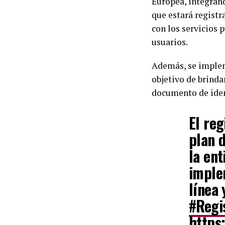
Europea, integrand
que estará registr
con los servicios 
usuarios.
Además, se implem
objetivo de brinda
documento de ident
El reg
plan 
la ent
implem
línea
#Regi
https