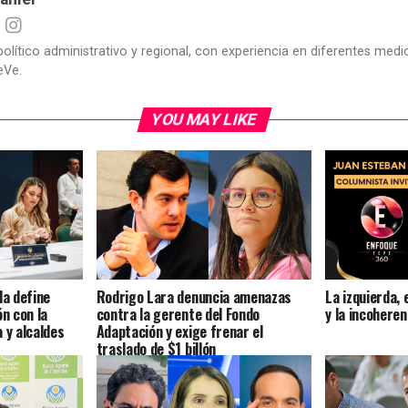
político administrativo y regional, con experiencia en diferentes me
eVe.
YOU MAY LIKE
la define
Rodrigo Lara denuncia amenazas
La izquierda, 
ón con la
contra la gerente del Fondo
y la incoheren
 y alcaldes
Adaptación y exige frenar el
traslado de $1 billón