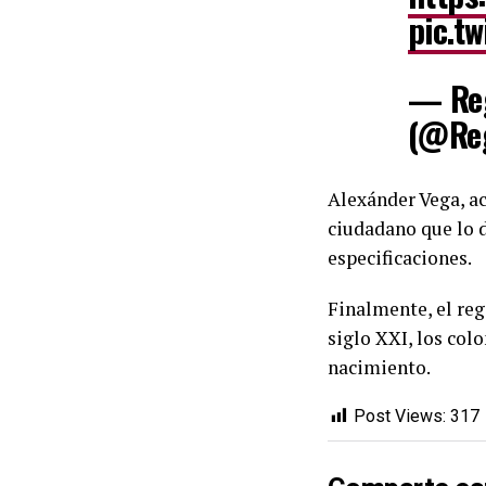
pic.t
— Reg
(@Reg
Alexánder Vega, ac
ciudadano que lo 
especificaciones.
Finalmente, el reg
siglo XXI, los col
nacimiento.
Post Views:
317