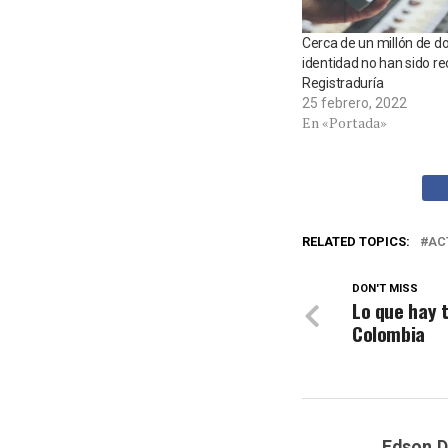
Cerca de un millón de 
identidad no han sido r
Registraduría
25 febrero, 2022
En «Portada»
RELATED TOPICS:
AC
DON'T MISS
Lo que hay t
Colombia
Edson.D