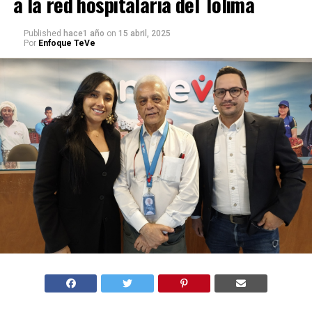
a la red hospitalaria del Tolima
Published
hace1 año
on
15 abril, 2025
Por
Enfoque TeVe