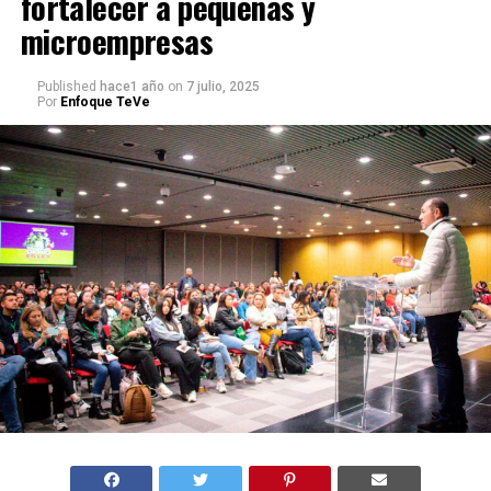
fortalecer a pequeñas y
microempresas
Published
hace1 año
on
7 julio, 2025
Por
Enfoque TeVe