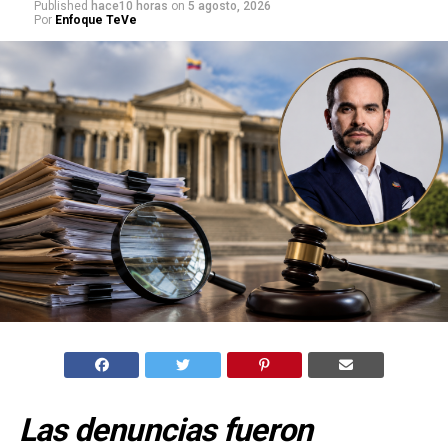
Published
hace10 horas
on
5 agosto, 2026
Por
Enfoque TeVe
Las denuncias fueron