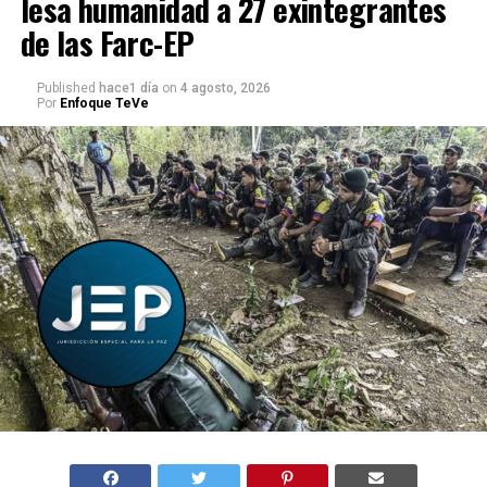
lesa humanidad a 27 exintegrantes
de las Farc-EP
Published
hace1 día
on
4 agosto, 2026
Por
Enfoque TeVe