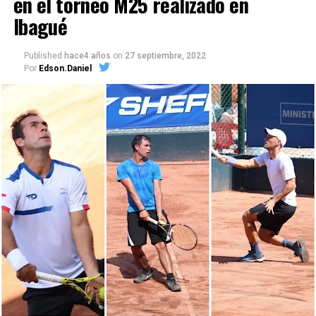
en el torneo M25 realizado en
Ibagué
Published
hace4 años
on
27 septiembre, 2022
Por
Edson.Daniel