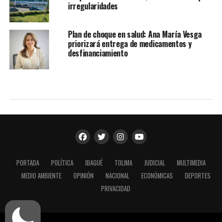
irregularidades
Plan de choque en salud: Ana María Vesga
priorizará entrega de medicamentos y
desfinanciamiento
PORTADA
POLÍTICA
IBAGUÉ
TOLIMA
JUDICIAL
MULTIMEDIA
MEDIO AMBIENTE
OPINIÓN
NACIONAL
ECONÓMICAS
DEPORTES
PRIVACIDAD