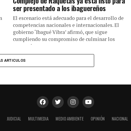
Complejo de Raquetas ya está listo para
ser presentado a los ibaguereños
n
El escenario está adecuado para el desarrollo de
competencias nacionales e internacionales. El
gobierno ‘Ibagué Vibra’ afirmó, que sigue
cumpliendo su compromiso de culminar los
escenarios...
S ARTICULOS
JUDICIAL
MULTIMEDIA
MEDIO AMBIENTE
OPINIÓN
NACIONAL