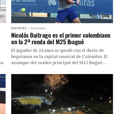
DEPORTES
hace4 años
Nicolás Buitrago es el primer colombiano
en la 2ª ronda del M25 Ibagué
El jugador de 24 años se quedó con el duelo de
bogotanos en la capital musical de Colombia. El
os
arranque del cuadro principal del M25 Ibagué...