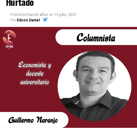
Hurtado
Published
hace5 años
on
13 julio, 2021
Por
Edson.Daniel