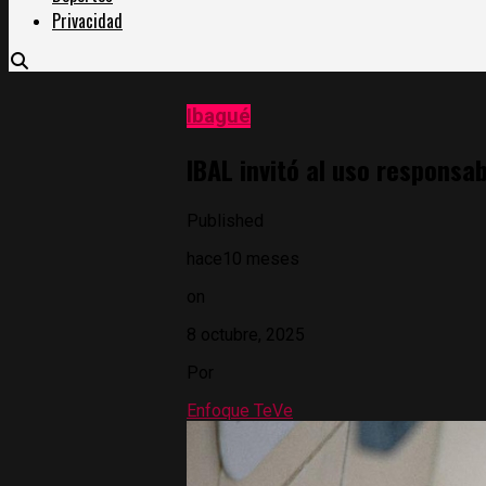
Privacidad
Ibagué
IBAL invitó al uso responsa
Published
hace10 meses
on
8 octubre, 2025
Por
Enfoque TeVe