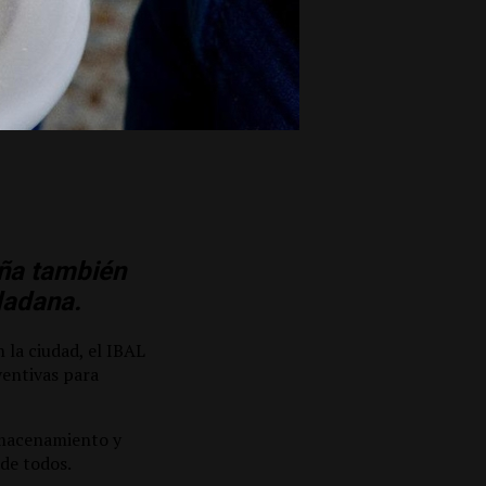
ña también
udadana.
 la ciudad, el IBAL
ventivas para
almacenamiento y
de todos.