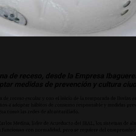
na de receso, desde la Empresa Ibaguere
ptar medidas de prevención y cultura ci
de receso escolar y con el inicio de la temporada de lluvias en
reños a adoptar hábitos de consumo responsable y medidas pre
ua como las redes de alcantarillado.
Carlos Medina, líder de Acueducto del IBAL, los sistemas de 
 funcionan con normalidad, pero se requiere del compromiso 