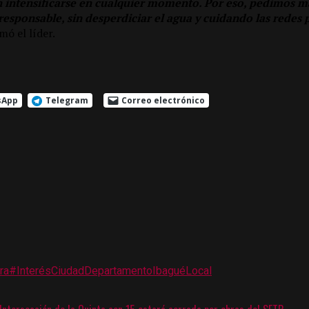
n intensificarse en cualquier momento. Por eso, pedimos 
esponsable, sin desperdiciar el agua y cuidando las redes 
rmó el líder.
sApp
Telegram
Correo electrónico
ra
#Interés
Ciudad
Departamento
Ibagué
Local