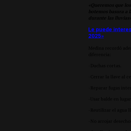
«Queremos que los 
botemos basura a l
durante las lluvias
Le puede interes
2025»
Medina recordó adem
diferencia:
-Duchas cortas.
-Cerrar la llave al ce
-Reparar fugas inte
-Usar balde en luga
-Reutilizar el agua ll
-No arrojar desechos