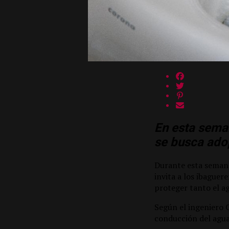
En esta sema
se busca ado
Durante esta semana 
invita a los ibague
proteger tanto el ag
Según el ingeniero 
conducción del agua