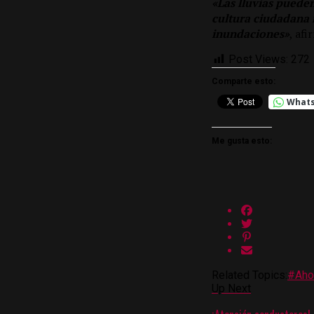
«Las lluvias puede
cultura ciudadana r
inundaciones»
, afi
Post Views:
272
Comparte esto:
What
Me gusta esto:
Related Topics:
#Aho
Up Next