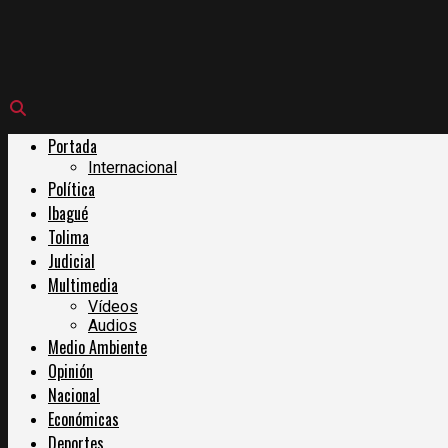
Portada
Internacional
Política
Ibagué
Tolima
Judicial
Multimedia
Vídeos
Audios
Medio Ambiente
Opinión
Nacional
Económicas
Deportes