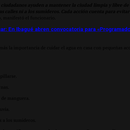
ciudadanos ayuden a mantener la ciudad limpia y libre d
as calles ni a los sumideros. Cada acción cuenta para evita
»
, manifestó el funcionario.
ar: En Ibagué abren convocatoria para «Programado
ás la importancia de cuidar el agua en casa con pequeñas acc
pillarse.
rnas.
r de manguera.
uvia.
 a los sumideros.