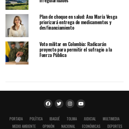
irregularidades
Plan de choque en salud: Ana María Vesga
priorizará entrega de medicamentos y
desfinanciamiento
Voto militar en Colombia: Radicarán
proyecto para permitir el sufragio a la
Fuerza Pública
PORTADA
POLÍTICA
IBAGUÉ
TOLIMA
JUDICIAL
MULTIMEDIA
MEDIO AMBIENTE
OPINIÓN
NACIONAL
ECONÓMICAS
DEPORTES