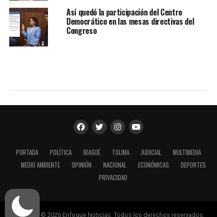
Así quedó la participación del Centro
Democrático en las mesas directivas del
Congreso
PORTADA
POLÍTICA
IBAGUÉ
TOLIMA
JUDICIAL
MULTIMEDIA
MEDIO AMBIENTE
OPINIÓN
NACIONAL
ECONÓMICAS
DEPORTES
PRIVACIDAD
Copyright © 2026 Enfoque Noticias. Todos los derechos reservados.