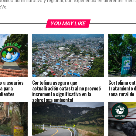
político administrativo y regional, con experiencia en diferentes me
eVe.
YOU MAY LIKE
o a usuarios
Cortolima asegura que
Cortolima en
a para
actualización catastral no provocó
tratamiento d
dientes
incremento significativo en la
zona rural de 
sobretasa ambiental