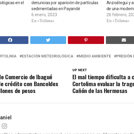
lógicas en el
denuncias por aparición de partículas
Anzoátegui y a
sedimentadas en Payandé
de una moder
6 enero, 2023
26 febrero, 20
En «Tolima»
En «Tolima»
RTOLIMA
ESTACIÓN METEOROLÓGICA
MEDIO AMBIENTE
PRESIÓN
UP NEXT
de Comercio de Ibagué
El mal tiempo dificulta a 
 de crédito con Bancoldex
Cortolima evaluar la trage
llones de pesos
Cañón de las Hermosas
aniel