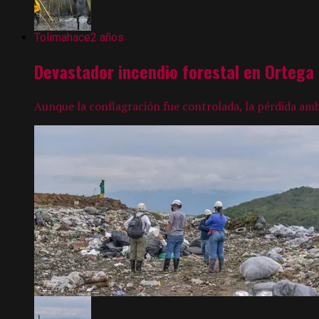
Tolima
hace2 años
Devastador incendio forestal en Ortega
Aunque la conflagración fue controlada, la pérdida ambi