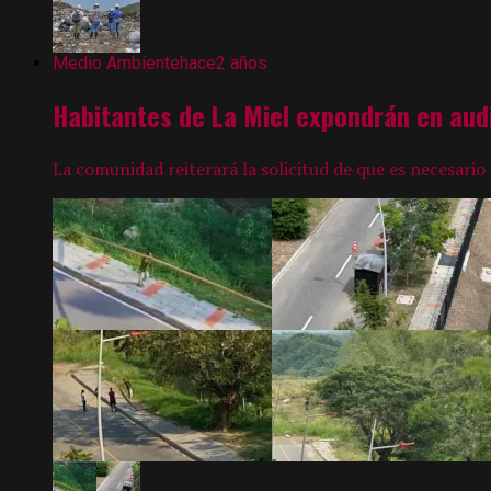
Medio Ambiente
hace2 años
Habitantes de La Miel expondrán en aud
La comunidad reiterará la solicitud de que es necesario