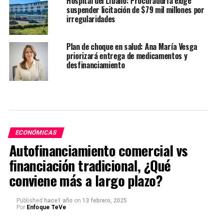
Hospital del Líbano: Procuraduría exige
suspender licitación de $79 mil millones por
irregularidades
Plan de choque en salud: Ana María Vesga
priorizará entrega de medicamentos y
desfinanciamiento
ECONÓMICAS
Autofinanciamiento comercial vs
financiación tradicional, ¿Qué
conviene más a largo plazo?
Published
hace1 año
on
13 febrero, 2025
Por
Enfoque TeVe