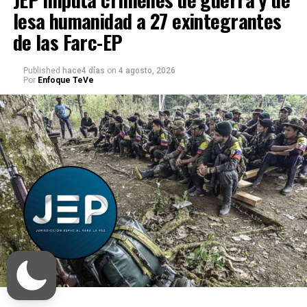
lesa humanidad a 27 exintegrantes
de las Farc-EP
Published
hace4 días
on
4 agosto, 2026
Por
Enfoque TeVe